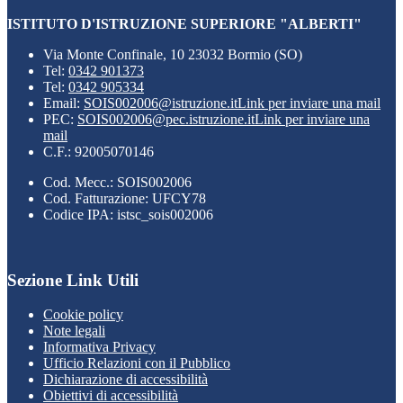
ISTITUTO D'ISTRUZIONE SUPERIORE "ALBERTI"
Via Monte Confinale, 10 23032 Bormio (SO)
Tel:
0342 901373
Tel:
0342 905334
Email:
SOIS002006@istruzione.it
Link per inviare una mail
PEC:
SOIS002006@pec.istruzione.it
Link per inviare una
mail
C.F.: 92005070146
Cod. Mecc.: SOIS002006
Cod. Fatturazione: UFCY78
Codice IPA: istsc_sois002006
Sezione Link Utili
Cookie policy
Note legali
Informativa Privacy
Ufficio Relazioni con il Pubblico
Dichiarazione di accessibilità
Obiettivi di accessibilità