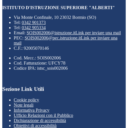
ISTITUTO D'ISTRUZIONE SUPERIORE "ALBERTI"
Via Monte Confinale, 10 23032 Bormio (SO)
Tel:
0342 901373
Tel:
0342 905334
Email:
SOIS002006@istruzione.it
Link per inviare una mail
PEC:
SOIS002006@pec.istruzione.it
Link per inviare una
mail
C.F.: 92005070146
Cod. Mecc.: SOIS002006
Cod. Fatturazione: UFCY78
Codice IPA: istsc_sois002006
Sezione Link Utili
Cookie policy
Note legali
Informativa Privacy
Ufficio Relazioni con il Pubblico
Dichiarazione di accessibilità
Obiettivi di accessibilità