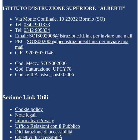
ISTITUTO D'ISTRUZIONE SUPERIORE "ALBERTI"
Via Monte Confinale, 10 23032 Bormio (SO)
Tel:
0342 901373
Tel:
0342 905334
Email:
SOIS002006@istruzione.it
Link per inviare una mail
PEC:
SOIS002006@pec.istruzione.it
Link per inviare una
mail
C.F.: 92005070146
Cod. Mecc.: SOIS002006
Cod. Fatturazione: UFCY78
Codice IPA: istsc_sois002006
Sezione Link Utili
Cookie policy
Note legali
Informativa Privacy
Ufficio Relazioni con il Pubblico
Dichiarazione di accessibilità
Obiettivi di accessibilità