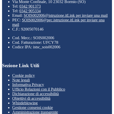
Via Monte Confinale, 10 23032 Bormio (SO)
Tel:
0342 901373
Tel:
0342 905334
Email:
SOIS002006@istruzione.it
Link per inviare una mail
PEC:
SOIS002006@pec.istruzione.it
Link per inviare una
mail
C.F.: 92005070146
Cod. Mecc.: SOIS002006
Cod. Fatturazione: UFCY78
Codice IPA: istsc_sois002006
Sezione Link Utili
Cookie policy
Note legali
Informativa Privacy
Ufficio Relazioni con il Pubblico
Dichiarazione di accessibilità
Obiettivi di accessibilità
Whistleblowing
Gestione consensi cookie
Amministrazione trasparente