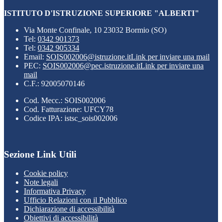
ISTITUTO D'ISTRUZIONE SUPERIORE "ALBERTI"
Via Monte Confinale, 10 23032 Bormio (SO)
Tel:
0342 901373
Tel:
0342 905334
Email:
SOIS002006@istruzione.it
Link per inviare una mail
PEC:
SOIS002006@pec.istruzione.it
Link per inviare una
mail
C.F.: 92005070146
Cod. Mecc.: SOIS002006
Cod. Fatturazione: UFCY78
Codice IPA: istsc_sois002006
Sezione Link Utili
Cookie policy
Note legali
Informativa Privacy
Ufficio Relazioni con il Pubblico
Dichiarazione di accessibilità
Obiettivi di accessibilità