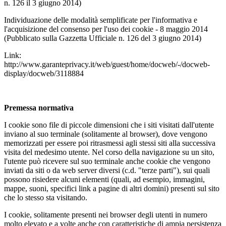
n. 126 il 3 giugno 2014)
Individuazione delle modalità semplificate per l'informativa e
l'acquisizione del consenso per l'uso dei cookie - 8 maggio 2014
(Pubblicato sulla Gazzetta Ufficiale n. 126 del 3 giugno 2014)
Link:
http://www.garanteprivacy.it/web/guest/home/docweb/-/docweb-
display/docweb/3118884
Premessa normativa
I cookie sono file di piccole dimensioni che i siti visitati dall'utente
inviano al suo terminale (solitamente al browser), dove vengono
memorizzati per essere poi ritrasmessi agli stessi siti alla successiva
visita del medesimo utente. Nel corso della navigazione su un sito,
l'utente può ricevere sul suo terminale anche cookie che vengono
inviati da siti o da web server diversi (c.d. "terze parti"), sui quali
possono risiedere alcuni elementi (quali, ad esempio, immagini,
mappe, suoni, specifici link a pagine di altri domini) presenti sul sito
che lo stesso sta visitando.
I cookie, solitamente presenti nei browser degli utenti in numero
molto elevato e a volte anche con caratteristiche di ampia persistenza