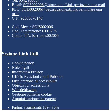
Tel:
0342 905334
Email:
SOIS002006@istruzione.it
Link per inviare una mail
PEC:
SOIS002006@pec.istruzione.it
Link per inviare una
mail
C.F.: 92005070146
Cod. Mecc.: SOIS002006
Cod. Fatturazione: UFCY78
Codice IPA: istsc_sois002006
Sezione Link Utili
Cookie policy
Note legali
Informativa Privacy
Ufficio Relazioni con il Pubblico
Dichiarazione di accessibilità
Obiettivi di accessibilità
Whistleblowing
Gestione consensi cookie
Amministrazione trasparente
Pagina visualizzata
1897
volte