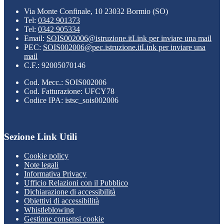
Via Monte Confinale, 10 23032 Bormio (SO)
Tel:
0342 901373
Tel:
0342 905334
Email:
SOIS002006@istruzione.it
Link per inviare una mail
PEC:
SOIS002006@pec.istruzione.it
Link per inviare una
mail
C.F.: 92005070146
Cod. Mecc.: SOIS002006
Cod. Fatturazione: UFCY78
Codice IPA: istsc_sois002006
Sezione Link Utili
Cookie policy
Note legali
Informativa Privacy
Ufficio Relazioni con il Pubblico
Dichiarazione di accessibilità
Obiettivi di accessibilità
Whistleblowing
Gestione consensi cookie