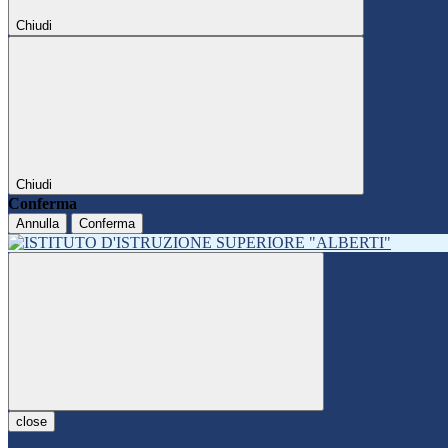
Chiudi
Chiudi
Conferma
Annulla
Conferma
close