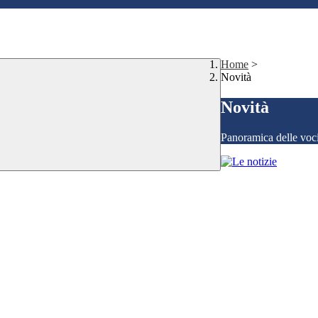
Home
>
Novità
Novità
Panoramica delle voc