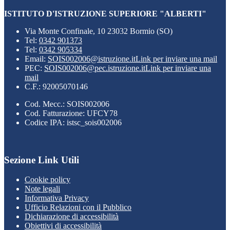
ISTITUTO D'ISTRUZIONE SUPERIORE "ALBERTI"
Via Monte Confinale, 10 23032 Bormio (SO)
Tel:
0342 901373
Tel:
0342 905334
Email:
SOIS002006@istruzione.it
Link per inviare una mail
PEC:
SOIS002006@pec.istruzione.it
Link per inviare una
mail
C.F.: 92005070146
Cod. Mecc.: SOIS002006
Cod. Fatturazione: UFCY78
Codice IPA: istsc_sois002006
Sezione Link Utili
Cookie policy
Note legali
Informativa Privacy
Ufficio Relazioni con il Pubblico
Dichiarazione di accessibilità
Obiettivi di accessibilità