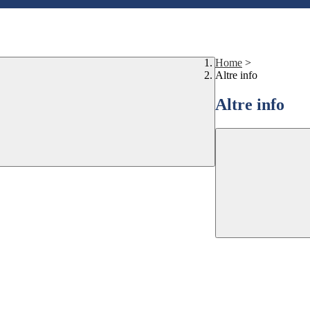
Home
>
Altre info
Altre info