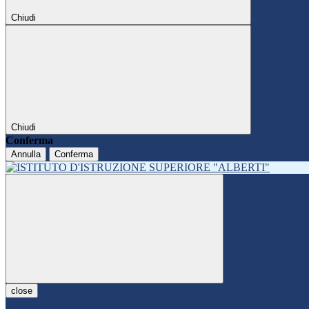
Chiudi
Chiudi
Conferma
Annulla
Conferma
close