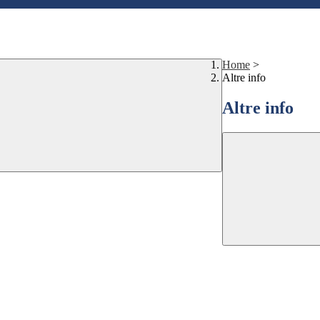
Home
>
Altre info
Altre info