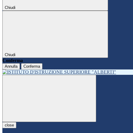
Chiudi
Chiudi
Conferma
Annulla
Conferma
close