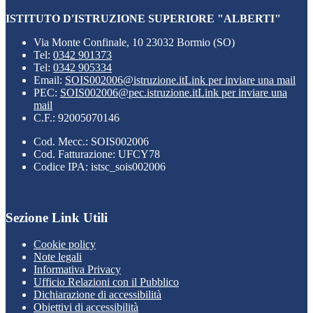
ISTITUTO D'ISTRUZIONE SUPERIORE "ALBERTI"
Via Monte Confinale, 10 23032 Bormio (SO)
Tel:
0342 901373
Tel:
0342 905334
Email:
SOIS002006@istruzione.it
Link per inviare una mail
PEC:
SOIS002006@pec.istruzione.it
Link per inviare una
mail
C.F.: 92005070146
Cod. Mecc.: SOIS002006
Cod. Fatturazione: UFCY78
Codice IPA: istsc_sois002006
Sezione Link Utili
Cookie policy
Note legali
Informativa Privacy
Ufficio Relazioni con il Pubblico
Dichiarazione di accessibilità
Obiettivi di accessibilità