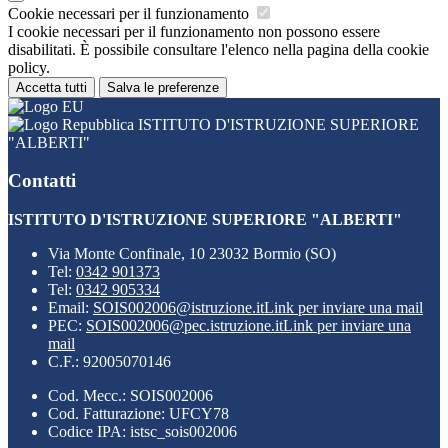
Cookie necessari per il funzionamento
I cookie necessari per il funzionamento non possono essere
disabilitati. È possibile consultare l'elenco nella pagina della cookie
policy.
Accetta tutti
Salva le preferenze
ISTITUTO D'ISTRUZIONE SUPERIORE
"ALBERTI"
Contatti
ISTITUTO D'ISTRUZIONE SUPERIORE "ALBERTI"
Via Monte Confinale, 10 23032 Bormio (SO)
Tel:
0342 901373
Tel:
0342 905334
Email:
SOIS002006@istruzione.it
Link per inviare una mail
PEC:
SOIS002006@pec.istruzione.it
Link per inviare una
mail
C.F.: 92005070146
Cod. Mecc.: SOIS002006
Cod. Fatturazione: UFCY78
Codice IPA: istsc_sois002006