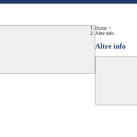
Home
>
Altre info
Altre info