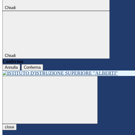
Chiudi
Chiudi
Conferma
Annulla
Conferma
close