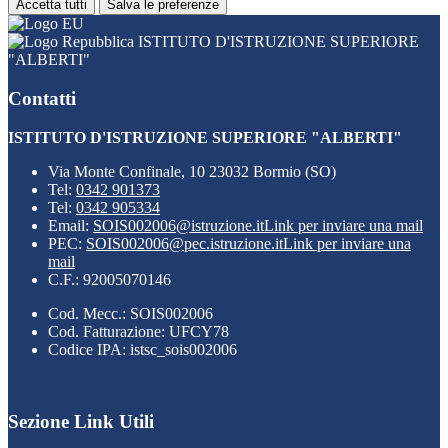
Accetta tutti
Salva le preferenze
ISTITUTO D'ISTRUZIONE SUPERIORE
"ALBERTI"
Contatti
ISTITUTO D'ISTRUZIONE SUPERIORE "ALBERTI"
Via Monte Confinale, 10 23032 Bormio (SO)
Tel:
0342 901373
Tel:
0342 905334
Email:
SOIS002006@istruzione.it
Link per inviare una mail
PEC:
SOIS002006@pec.istruzione.it
Link per inviare una
mail
C.F.: 92005070146
Cod. Mecc.: SOIS002006
Cod. Fatturazione: UFCY78
Codice IPA: istsc_sois002006
Sezione Link Utili