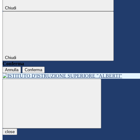
Chiudi
Chiudi
Conferma
Annulla
Conferma
close