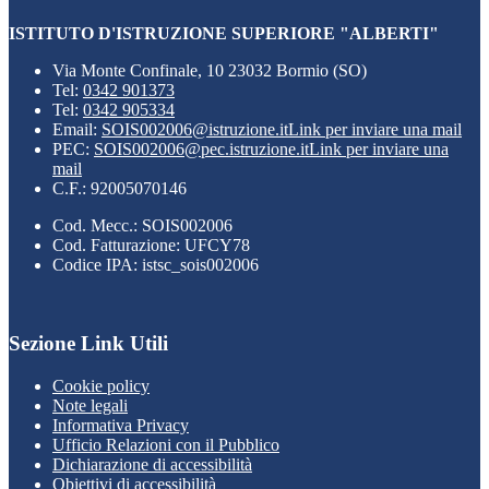
ISTITUTO D'ISTRUZIONE SUPERIORE "ALBERTI"
Via Monte Confinale, 10 23032 Bormio (SO)
Tel:
0342 901373
Tel:
0342 905334
Email:
SOIS002006@istruzione.it
Link per inviare una mail
PEC:
SOIS002006@pec.istruzione.it
Link per inviare una
mail
C.F.: 92005070146
Cod. Mecc.: SOIS002006
Cod. Fatturazione: UFCY78
Codice IPA: istsc_sois002006
Sezione Link Utili
Cookie policy
Note legali
Informativa Privacy
Ufficio Relazioni con il Pubblico
Dichiarazione di accessibilità
Obiettivi di accessibilità