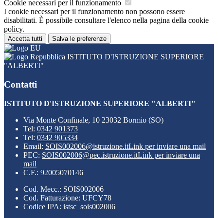
Cookie necessari per il funzionamento
I cookie necessari per il funzionamento non possono essere
disabilitati. È possibile consultare l'elenco nella pagina della cookie
policy.
Accetta tutti
Salva le preferenze
ISTITUTO D'ISTRUZIONE SUPERIORE
"ALBERTI"
Contatti
ISTITUTO D'ISTRUZIONE SUPERIORE "ALBERTI"
Via Monte Confinale, 10 23032 Bormio (SO)
Tel:
0342 901373
Tel:
0342 905334
Email:
SOIS002006@istruzione.it
Link per inviare una mail
PEC:
SOIS002006@pec.istruzione.it
Link per inviare una
mail
C.F.: 92005070146
Cod. Mecc.: SOIS002006
Cod. Fatturazione: UFCY78
Codice IPA: istsc_sois002006