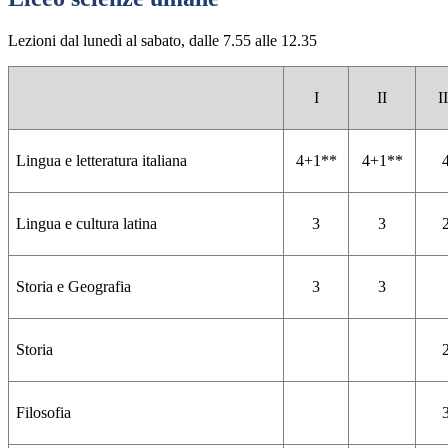
Lezioni dal lunedì al sabato, dalle 7.55 alle 12.35
I
II
II
Lingua e letteratura italiana
4+1**
4+1**
Lingua e cultura latina
3
3
Storia e Geografia
3
3
Storia
Filosofia