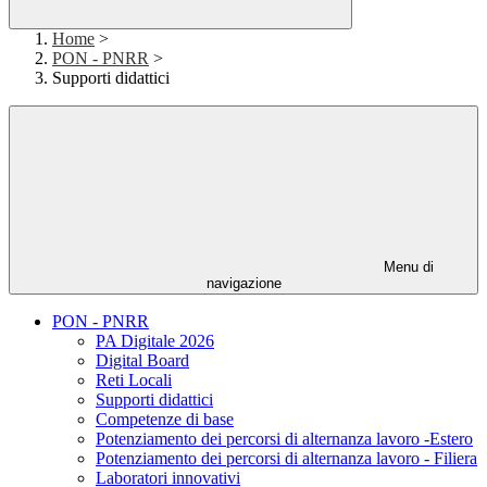
Home
>
PON - PNRR
>
Supporti didattici
Menu di
navigazione
PON - PNRR
PA Digitale 2026
Digital Board
Reti Locali
Supporti didattici
Competenze di base
Potenziamento dei percorsi di alternanza lavoro -Estero
Potenziamento dei percorsi di alternanza lavoro - Filiera
Laboratori innovativi