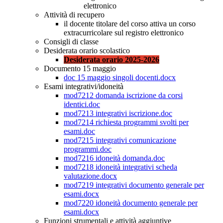
elettronico
Attività di recupero
il docente titolare del corso attiva un corso
extracurricolare sul registro elettronico
Consigli di classe
Desiderata orario scolastico
Desiderata orario 2025-2026
Documento 15 maggio
doc 15 maggio singoli docenti.docx
Esami integrativi/idoneità
mod7212 domanda iscrizione da corsi
identici.doc
mod7213 integrativi iscrizione.doc
mod7214 richiesta programmi svolti per
esami.doc
mod7215 integrativi comunicazione
programmi.doc
mod7216 idoneità domanda.doc
mod7218 idoneità integrativi scheda
valutazione.docx
mod7219 integrativi documento generale per
esami.docx
mod7220 idoneità documento generale per
esami.docx
Funzioni strumentali e attività aggiuntive