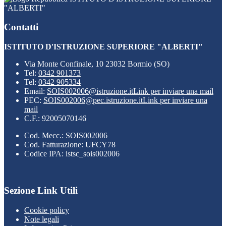
"ALBERTI"
Contatti
ISTITUTO D'ISTRUZIONE SUPERIORE "ALBERTI"
Via Monte Confinale, 10 23032 Bormio (SO)
Tel:
0342 901373
Tel:
0342 905334
Email:
SOIS002006@istruzione.it
Link per inviare una mail
PEC:
SOIS002006@pec.istruzione.it
Link per inviare una
mail
C.F.: 92005070146
Cod. Mecc.: SOIS002006
Cod. Fatturazione: UFCY78
Codice IPA: istsc_sois002006
Sezione Link Utili
Cookie policy
Note legali