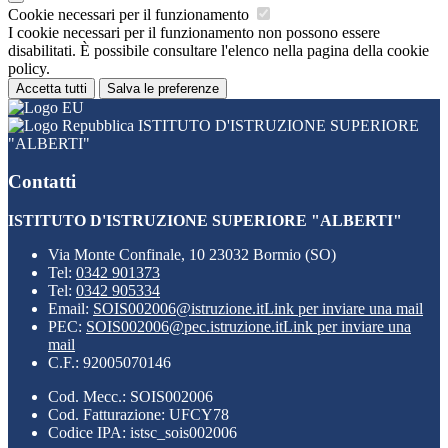
Cookie necessari per il funzionamento
I cookie necessari per il funzionamento non possono essere
disabilitati. È possibile consultare l'elenco nella pagina della cookie
policy.
Accetta tutti
Salva le preferenze
ISTITUTO D'ISTRUZIONE SUPERIORE
"ALBERTI"
Contatti
ISTITUTO D'ISTRUZIONE SUPERIORE "ALBERTI"
Via Monte Confinale, 10 23032 Bormio (SO)
Tel:
0342 901373
Tel:
0342 905334
Email:
SOIS002006@istruzione.it
Link per inviare una mail
PEC:
SOIS002006@pec.istruzione.it
Link per inviare una
mail
C.F.: 92005070146
Cod. Mecc.: SOIS002006
Cod. Fatturazione: UFCY78
Codice IPA: istsc_sois002006