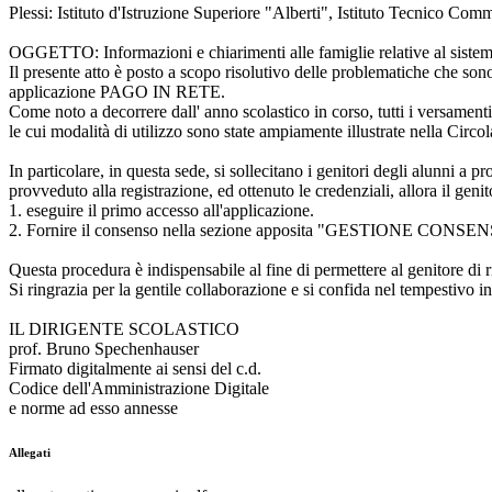
Plessi: Istituto d'Istruzione Superiore "Alberti", Istituto Tecnico Comme
OGGETTO: Informazioni e chiarimenti alle famiglie relative al si
Il presente atto è posto a scopo risolutivo delle problematiche che sono i
applicazione PAGO IN RETE.
Come noto a decorrere dall' anno scolastico in corso, tutti i versament
le cui modalità di utilizzo sono state ampiamente illustrate nella Circola
In particolare, in questa sede, si sollecitano i genitori degli alun
provveduto alla registrazione, ed ottenuto le credenziali, allora il geni
1. eseguire il primo accesso all'applicazione.
2. Fornire il consenso nella sezione apposita "GESTIONE CONSENSI
Questa procedura è indispensabile al fine di permettere al genitore di 
Si ringrazia per la gentile collaborazione e si confida nel tempestivo in
IL DIRIGENTE SCOLASTICO
prof. Bruno Spechenhauser
Firmato digitalmente ai sensi del c.d.
Codice dell'Amministrazione Digitale
e norme ad esso annesse
Allegati