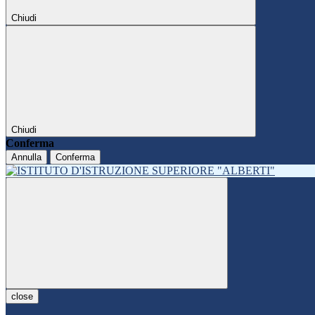
Chiudi
Chiudi
Conferma
Annulla
Conferma
close