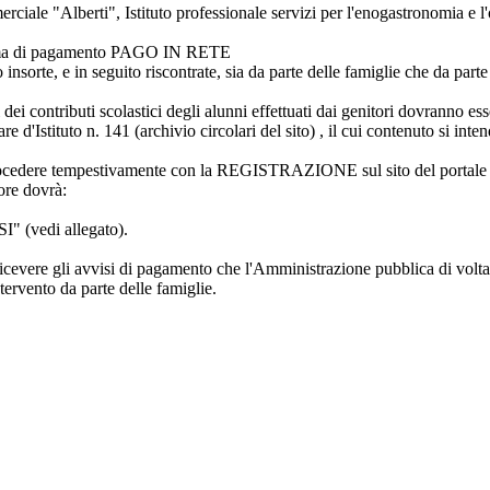
rciale "Alberti", Istituto professionale servizi per l'enogastronomia e l'
stema di pagamento PAGO IN RETE
nsorte, e in seguito riscontrate, sia da parte delle famiglie che da parte 
i dei contributi scolastici degli alunni effettuati dai genitori dovranno
re d'Istituto n. 141 (archivio circolari del sito) , il cui contenuto si int
ni a procedere tempestivamente con la REGISTRAZIONE sul sito del port
tore dovrà:
" (vedi allegato).
ricevere gli avvisi di pagamento che l'Amministrazione pubblica di volta 
tervento da parte delle famiglie.