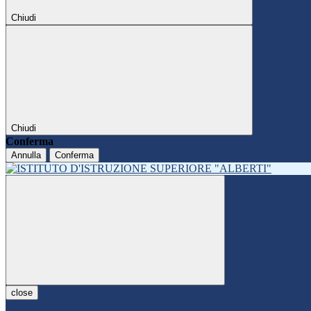
Chiudi
Chiudi
Conferma
Annulla
Conferma
close