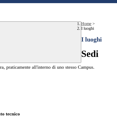
Home
>
I luoghi
I luoghi
Sedi
ltra, praticamente all'interno di uno stesso Campus.
uto tecnico