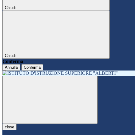
Chiudi
Chiudi
Conferma
Annulla
Conferma
close