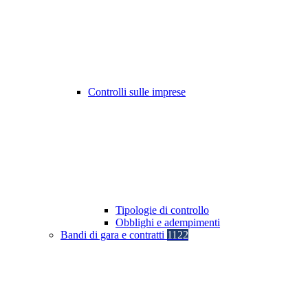
Controlli sulle imprese
Tipologie di controllo
Obblighi e adempimenti
Bandi di gara e contratti
1122