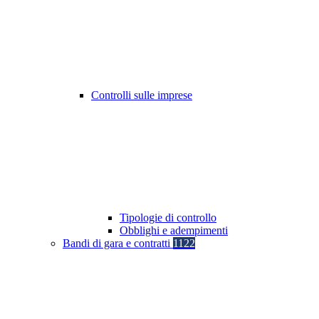
Controlli sulle imprese
Tipologie di controllo
Obblighi e adempimenti
Bandi di gara e contratti
1122