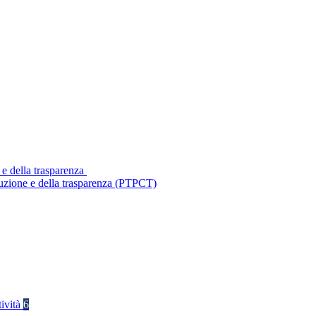
 e della trasparenza
ruzione e della trasparenza (PTPCT)
tività
6