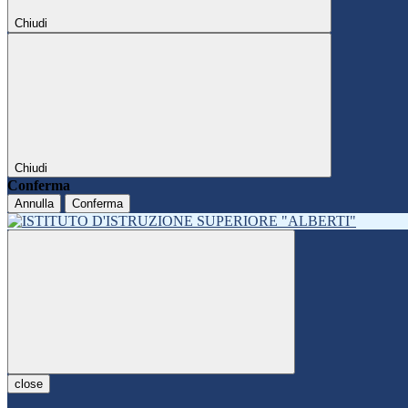
Chiudi
Chiudi
Conferma
Annulla
Conferma
close