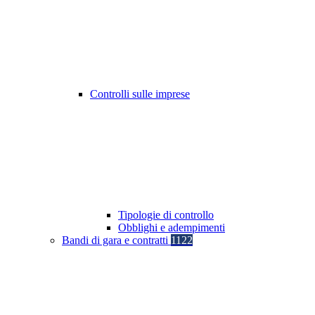
Controlli sulle imprese
Tipologie di controllo
Obblighi e adempimenti
Bandi di gara e contratti
1122