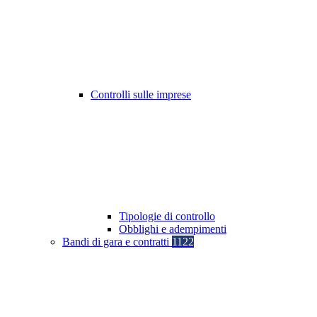
Controlli sulle imprese
Tipologie di controllo
Obblighi e adempimenti
Bandi di gara e contratti
1122