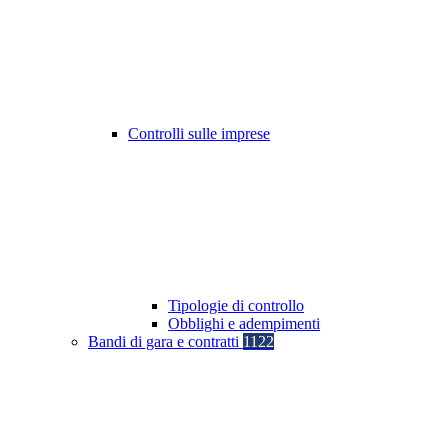
Controlli sulle imprese
Tipologie di controllo
Obblighi e adempimenti
Bandi di gara e contratti
1122