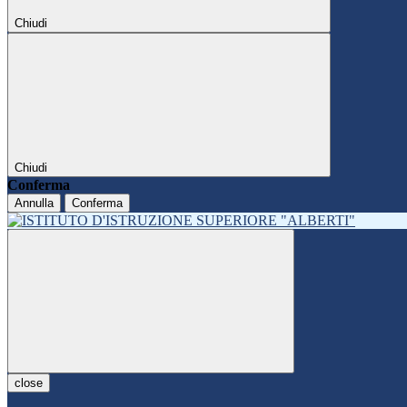
Chiudi
Chiudi
Conferma
Annulla
Conferma
close