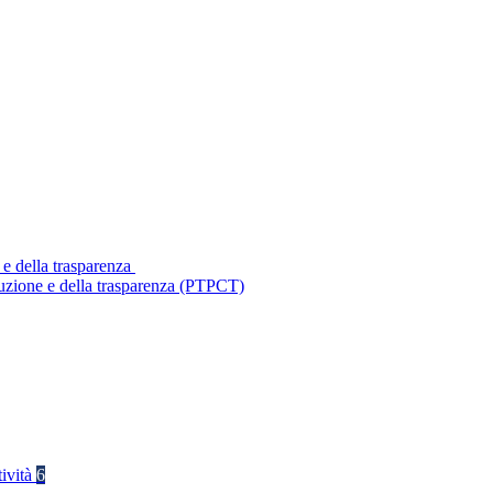
 e della trasparenza
ruzione e della trasparenza (PTPCT)
tività
6