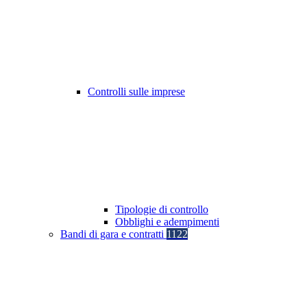
Controlli sulle imprese
Tipologie di controllo
Obblighi e adempimenti
Bandi di gara e contratti
1122