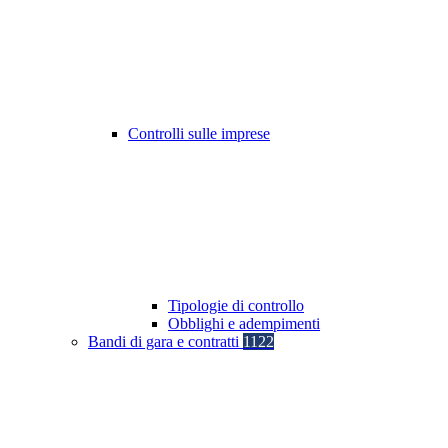
Controlli sulle imprese
Tipologie di controllo
Obblighi e adempimenti
Bandi di gara e contratti
1122